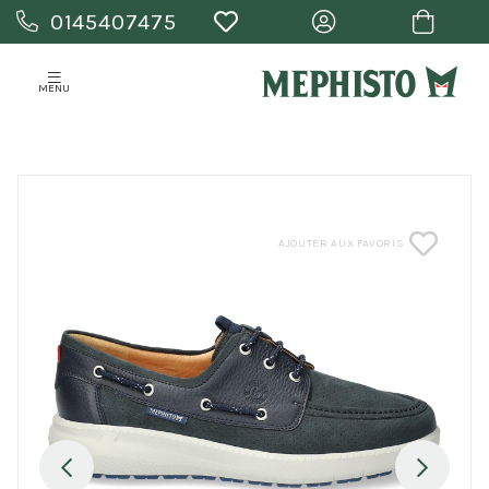
0145407475
MENU
AJOUTER AUX FAVORIS
Previous
Next