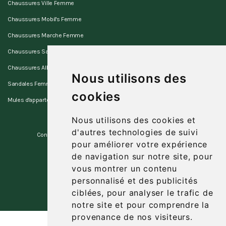
Chaussures Ville Femme
Chaussures Mobil's Femme
Chaussures Marche Femme
Chaussures Sano Femme
Chaussures Allrounder Femme
Nous utilisons des
Sandales Femme
cookies
Mules d'appartement Femme
Nous utilisons des cookies et
d'autres technologies de suivi
Contact
Favoris
Plan du site
pour améliorer votre expérience
de navigation sur notre site, pour
vous montrer un contenu
personnalisé et des publicités
Parametre des cookies
ciblées, pour analyser le trafic de
notre site et pour comprendre la
provenance de nos visiteurs.