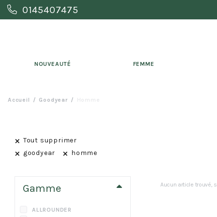
0145407475
NOUVEAUTÉ
FEMME
Accueil
Goodyear
Homme
×
Tout supprimer
×
×
goodyear
homme
Aucun article trouvé, s
Gamme
ALLROUNDER