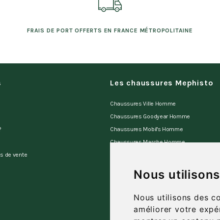
FRAIS DE PORT OFFERTS EN FRANCE MÉTROPOLITAINE
s
Les chaussures Mephisto
Chaussures Ville Homme
Chaussures Goodyear Homme
?
Chaussures Mobil's Homme
Chaussures Marche Homme
es de vente
Chaussures Sano Homme
Chaussures Allrounder Homme
Nous utilison
Sandales Homme
Mules d'appartement Homme
Nous utilisons des c
améliorer votre expé