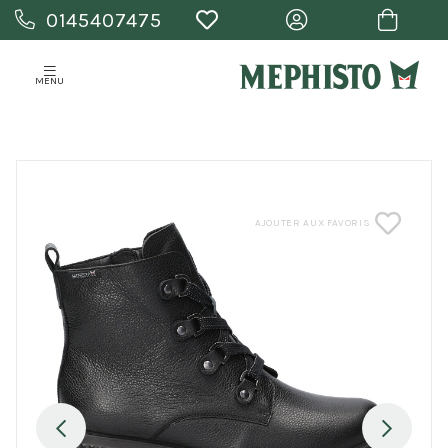
0145407475
MENU
AJOUTER AUX FAVORIS
Previous
Next