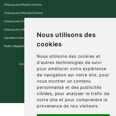
Chaussures Mobil's Femme
Chaussures Marche Femme
Chaussures Sano Femme
Chaussures Allrounder Femme
Nous utilisons des
Sandales Femme
cookies
Mules d'appartement Femme
Nous utilisons des cookies et
d'autres technologies de suivi
Contact
Favoris
Plan du site
pour améliorer votre expérience
de navigation sur notre site, pour
vous montrer un contenu
personnalisé et des publicités
Parametre des cookies
ciblées, pour analyser le trafic de
notre site et pour comprendre la
provenance de nos visiteurs.