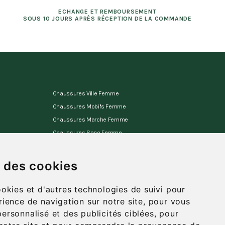
ECHANGE ET REMBOURSEMENT
SOUS 10 JOURS APRÈS RÉCEPTION DE LA COMMANDE
Chaussures Ville Femme
Chaussures Mobil's Femme
Chaussures Marche Femme
Chaussures Sano Femme
Chaussures Allrounder Femme
Sandales Femme
s des cookies
Mules d'appartement Femme
ookies et d'autres technologies de suivi pour
rience de navigation sur notre site, pour vous
ersonnalisé et des publicités ciblées, pour