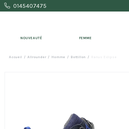
0145407475
NOUVEAUTÉ
FEMME
Accueil
Allrounder
Homme
Bottillon
Ranus Eclipse