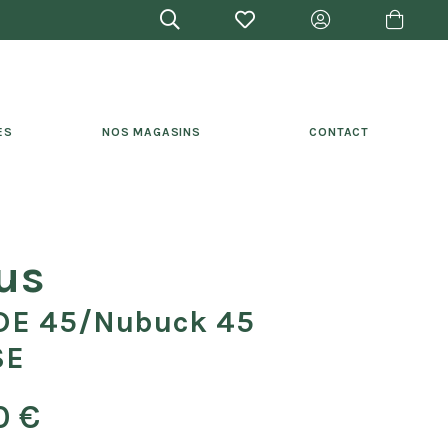
ES
NOS MAGASINS
CONTACT
us
DE 45/nubuck 45
SE