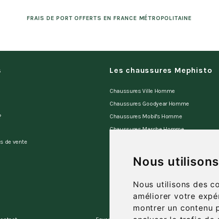
FRAIS DE PORT OFFERTS EN FRANCE MÉTROPOLITAINE
s
Les chaussures Mephisto
Chaussures Ville Homme
Chaussures Goodyear Homme
?
Chaussures Mobil's Homme
Chaussures Marche Homme
es de vente
Chaussures Sano Homme
Chaussures Allrounder Homme
Nous utilison
Sandales Homme
Mules d'appartement Homme
Nous utilisons des c
améliorer votre expé
montrer un contenu p